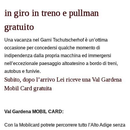
Garni
in giro in treno e pullman
gratuito
Appartamenti
Una vacanza nel Garni Tschutscherhof è un’ottima
Camere
occasione per concedersi qualche momento di
indipendenza dalla propria macchina ed immergersi
Tutto l’anno
nell’eccezionale paesaggio altoatesino a bordo di treni,
autobus e funivie.
Famiglia
Subito, dopo l’arrivo Lei riceve una Val Gardena
Mobil Card gratuita
Wellbeing
Prezzi
Val Gardena MOBIL CARD:
Contatto
Con la Mobilcard potrete percorrere tutto l’Alto Adige senza