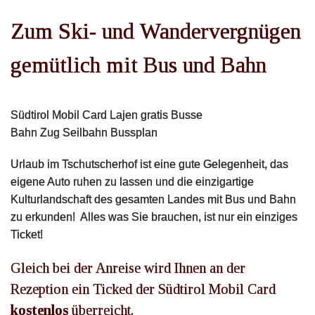
Garni
Zum Ski- und Wandervergnügen
gemütlich mit Bus und Bahn
Appartements
Zimmer
Südtirol Mobil Card Lajen gratis Busse
Bahn Zug Seilbahn Bussplan
Das ganze Jahr
Urlaub im Tschutscherhof ist eine gute Gelegenheit, das
Familie
eigene Auto ruhen zu lassen und die einzigartige
Kulturlandschaft des gesamten Landes mit Bus und Bahn
zu erkunden! Alles was Sie brauchen, ist nur ein einziges
Wellbeing
Ticket!
Preise
Gleich bei der Anreise wird Ihnen an der
Rezeption ein Ticked der Südtirol Mobil Card
Kontakt
kostenlos
überreicht.