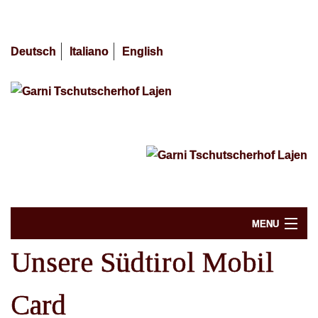
Deutsch
Italiano
English
MENU
Unsere Südtirol Mobil
Verfügbarkeit / Buchen
Card
10 verlockende Tipps