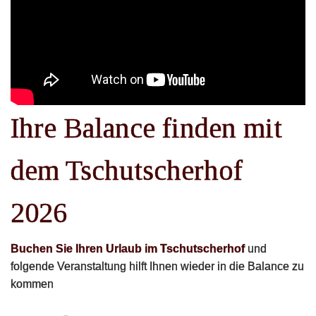
Garni
Appartements
Zimmer
Ihre Balance finden mit
Das ganze Jahr
dem Tschutscherhof
Familie
2026
Wellbeing
Buchen Sie Ihren Urlaub im Tschutscherhof
und
Preise
folgende Veranstaltung hilft Ihnen wieder in die Balance zu
kommen
Kontakt