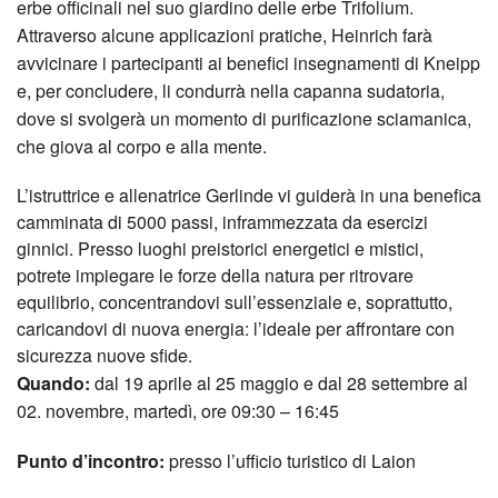
erbe officinali nel suo giardino delle erbe Trifolium.
Attraverso alcune applicazioni pratiche, Heinrich farà
avvicinare i partecipanti ai benefici insegnamenti di Kneipp
e, per concludere, li condurrà nella capanna sudatoria,
dove si svolgerà un momento di purificazione sciamanica,
che giova al corpo e alla mente.
L’istruttrice e allenatrice Gerlinde vi guiderà in una benefica
camminata di 5000 passi, inframmezzata da esercizi
ginnici. Presso luoghi preistorici energetici e mistici,
potrete impiegare le forze della natura per ritrovare
equilibrio, concentrandovi sull’essenziale e, soprattutto,
caricandovi di nuova energia: l’ideale per affrontare con
sicurezza nuove sfide.
Quando:
dal 19 aprile al 25 maggio e dal 28 settembre al
02. novembre, martedì, ore 09:30 – 16:45
Punto d’incontro:
presso l’ufficio turistico di Laion