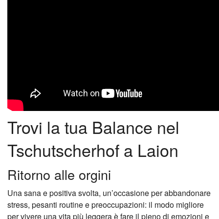
Camere
Tutto l’anno
Famiglia
Wellbeing
Prezzi
Trovi la tua Balance nel
Contatto
Tschutscherhof a Laion
Ritorno alle orgini
Una sana e positiva svolta, un’occasione per abbandonare
stress, pesanti routine e preoccupazioni: il modo migliore
per vivere una vita più leggera è fare il pieno di emozioni e